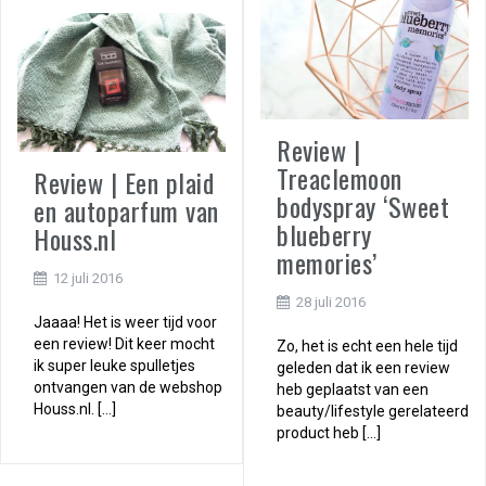
Review |
Treaclemoon
Review | Een plaid
bodyspray ‘Sweet
en autoparfum van
blueberry
Houss.nl
memories’
12 juli 2016
28 juli 2016
Jaaaa! Het is weer tijd voor
een review! Dit keer mocht
Zo, het is echt een hele tijd
ik super leuke spulletjes
geleden dat ik een review
ontvangen van de webshop
heb geplaatst van een
Houss.nl. […]
beauty/lifestyle gerelateerd
product heb […]