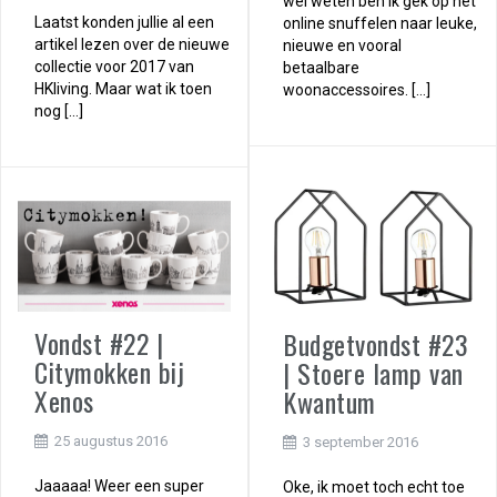
wel weten ben ik gek op het
Laatst konden jullie al een
online snuffelen naar leuke,
artikel lezen over de nieuwe
nieuwe en vooral
collectie voor 2017 van
betaalbare
HKliving. Maar wat ik toen
woonaccessoires. […]
nog […]
Vondst #22 |
Budgetvondst #23
Citymokken bij
| Stoere lamp van
Xenos
Kwantum
25 augustus 2016
3 september 2016
Jaaaaa! Weer een super
Oke, ik moet toch echt toe