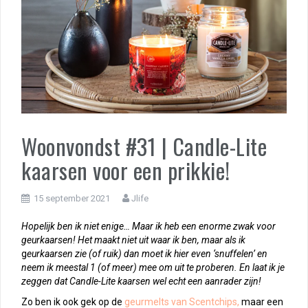
Woonvondst #31 | Candle-Lite
kaarsen voor een prikkie!
15 september 2021
Jlife
Hopelijk ben ik niet enige… Maar ik heb een enorme zwak voor
geurkaarsen! Het maakt niet uit waar ik ben, maar als ik
g
eurkaarsen zie (of ruik) dan moet ik hier even ‘snuffelen’ en
neem ik meestal 1 (of meer) mee om uit te proberen. En laat ik je
zeggen dat Candle-Lite kaarsen wel echt een aanrader zijn!
Zo ben ik ook gek op de
geurmelts van Scentchips,
maar een