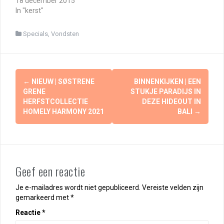
18 december 2015
In "kerst"
Specials
,
Vondsten
Berichtnavigatie
←
NIEUW | SØSTRENE
BINNENKIJKEN | EEN
GRENE
STUKJE PARADIJS IN
HERFSTCOLLECTIE
DEZE HIDEOUT IN
HOMELY HARMONY 2021
BALI
→
Geef een reactie
Je e-mailadres wordt niet gepubliceerd.
Vereiste velden zijn
gemarkeerd met
*
Reactie
*