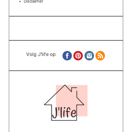
Disclaimer
Volg J'life op: