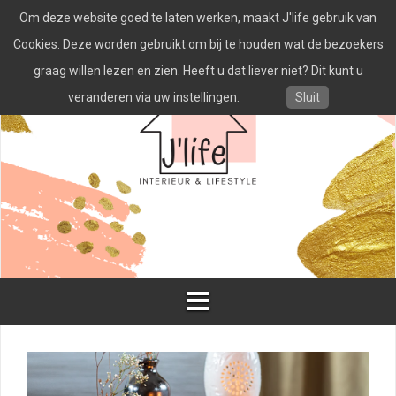
Spring
Om deze website goed te laten werken, maakt J'life gebruik van
naar
inhoud
Cookies. Deze worden gebruikt om bij te houden wat de bezoekers
graag willen lezen en zien. Heeft u dat liever niet? Dit kunt u
veranderen via uw instellingen.
Sluit