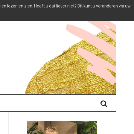
 lezen en zien. Heeft u dat liever niet? Dit kunt u veranderen via uw