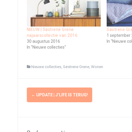
NIEUW | Søstrene Grene
Søstrene Gre
najaarscollectie van 2016
1 september
30 augustus 2016
In "Nieuwe col
In "Nieuwe collecties"
Nieuwe collecties
,
Søstrene Grene
,
Wonen
Berichtnavigatie
←
UPDATE | J’LIFE IS TERUG!