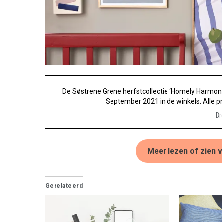
De Søstrene Grene herfstcollectie ‘Homely Harmony’
September 2021 in de winkels. Alle pr
Br
Meer lezen of zien v
Gerelateerd