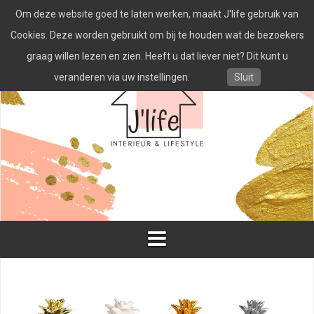
Spring
Om deze website goed te laten werken, maakt J'life gebruik van
naar
inhoud
Cookies. Deze worden gebruikt om bij te houden wat de bezoekers
graag willen lezen en zien. Heeft u dat liever niet? Dit kunt u
veranderen via uw instellingen.
Sluit