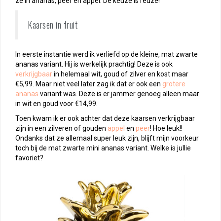
ze in ananas, peer en appel. De keuze is reuze!
Kaarsen in fruit
In eerste instantie werd ik verliefd op de kleine, mat zwarte
ananas variant. Hij is werkelijk prachtig! Deze is ook
verkrijgbaar
in helemaal wit, goud of zilver en kost maar
€5,99. Maar niet veel later zag ik dat er ook een
grotere
ananas
variant was. Deze is er jammer genoeg alleen maar
in wit en goud voor €14,99.
Toen kwam ik er ook achter dat deze kaarsen verkrijgbaar
zijn in een zilveren of gouden
appel
en
peer
! Hoe leuk!!
Ondanks dat ze allemaal super leuk zijn, blijft mijn voorkeur
toch bij de mat zwarte mini ananas variant. Welke is jullie
favoriet?