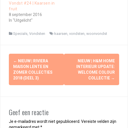
Vondst #24 | Kaarsen in
fruit
8 september 2016
In "Uitgelicht"
Specials
,
Vondsten
kaarsen
,
vondsten
,
woonvondst
Berichtnavigatie
←
NIEUW | RIVIERA
NIEUW | H&M HOME
MAISON LENTE EN
INTERIEUR UPDATE:
ZOMER COLLECTIES
WELCOME COLOUR
2018 (DEEL 3)
COLLECTIE
→
Geef een reactie
Je e-mailadres wordt niet gepubliceerd.
Vereiste velden zijn
gemarkeerd met
*