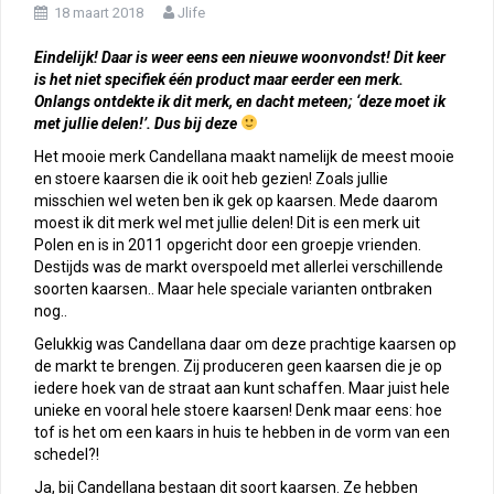
18 maart 2018
Jlife
Eindelijk! Daar is weer eens een nieuwe woonvondst! Dit keer
is het niet specifiek één product maar eerder een merk.
Onlangs ontdekte ik dit merk, en dacht meteen; ‘deze moet ik
met jullie delen!’. Dus bij deze
Het mooie merk Candellana maakt namelijk de meest mooie
en stoere kaarsen die ik ooit heb gezien! Zoals jullie
misschien wel weten ben ik gek op kaarsen. Mede daarom
moest ik dit merk wel met jullie delen! Dit is een merk uit
Polen en is in 2011 opgericht door een groepje vrienden.
Destijds was de markt overspoeld met allerlei verschillende
soorten kaarsen.. Maar hele speciale varianten ontbraken
nog..
Gelukkig was Candellana daar om deze prachtige kaarsen op
de markt te brengen. Zij produceren geen kaarsen die je op
iedere hoek van de straat aan kunt schaffen. Maar juist hele
unieke en vooral hele stoere kaarsen! Denk maar eens: hoe
tof is het om een kaars in huis te hebben in de vorm van een
schedel?!
Ja, bij Candellana bestaan dit soort kaarsen. Ze hebben