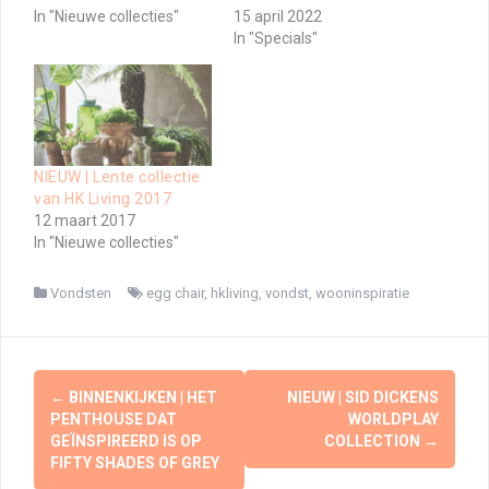
In "Nieuwe collecties"
15 april 2022
In "Specials"
NIEUW | Lente collectie
van HK Living 2017
12 maart 2017
In "Nieuwe collecties"
Vondsten
egg chair
,
hkliving
,
vondst
,
wooninspiratie
Berichtnavigatie
←
BINNENKIJKEN | HET
NIEUW | SID DICKENS
PENTHOUSE DAT
WORLDPLAY
GEÏNSPIREERD IS OP
COLLECTION
→
FIFTY SHADES OF GREY