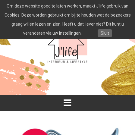
Spring
Om deze website goed te laten werken, maakt J'life gebruik van
naar
inhoud
Cookies. Deze worden gebruikt om bij te houden wat de bezoekers
graag willen lezen en zien. Heeft u dat liever niet? Dit kunt u
veranderen via uw instellingen.
Sluit