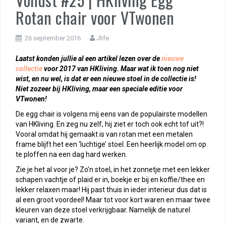
Rotan chair voor VTwonen
26 september 2016
Jlife
Laatst konden jullie al een artikel lezen over de
nieuwe
collectie
voor 2017 van HKliving. Maar wat ik toen nog niet
wist, en nu wel, is dat er een nieuwe stoel in de collectie is!
Niet zozeer bij HKliving, maar een speciale editie voor
VTwonen!
De egg chair is volgens mij eens van de populairste modellen
van HKliving. En zeg nu zelf, hij ziet er toch ook echt tof uit?!
Vooral omdat hij gemaakt is van rotan met een metalen
frame blijft het een ‘luchtige’ stoel. Een heerlijk model om op
te ploffen na een dag hard werken.
Zie je het al voor je? Zo’n stoel, in het zonnetje met een lekker
schapen vachtje of plaid er in, boekje er bij en koffie/thee en
lekker relaxen maar! Hij past thuis in ieder interieur dus dat is
al een groot voordeel! Maar tot voor kort waren en maar twee
kleuren van deze stoel verkrijgbaar. Namelijk de naturel
variant, en de zwarte.