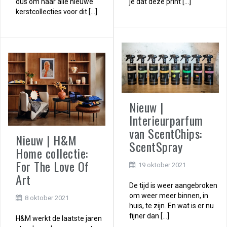
dus om naar alle nieuwe
je dat deze print […]
kerstcollecties voor dit […]
Nieuw |
Interieurparfum
van ScentChips:
Nieuw | H&M
ScentSpray
Home collectie:
For The Love Of
19 oktober 2021
Art
De tijd is weer aangebroken
om weer meer binnen, in
8 oktober 2021
huis, te zijn. En wat is er nu
fijner dan […]
H&M werkt de laatste jaren