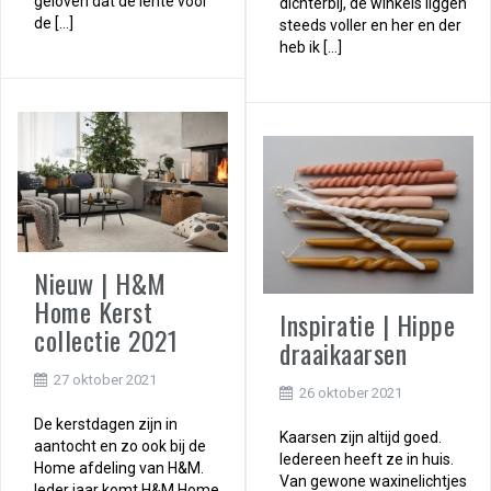
geloven dat de lente voor
dichterbij, de winkels liggen
de […]
steeds voller en her en der
heb ik […]
Nieuw | H&M
Home Kerst
Inspiratie | Hippe
collectie 2021
draaikaarsen
27 oktober 2021
26 oktober 2021
De kerstdagen zijn in
Kaarsen zijn altijd goed.
aantocht en zo ook bij de
Iedereen heeft ze in huis.
Home afdeling van H&M.
Van gewone waxinelichtjes
Ieder jaar komt H&M Home