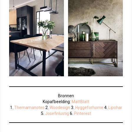
Bronnen
Kopafbeelding:
MattBlatt
1.
Themamanotes
2.
Woodesign
3.
Hyggeforhome
4.
Lipohar
5.
Josefinlustig
6.
Pinterest