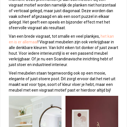
visgraat motief worden namelijk de planken niet horizontaal
of verticaal gelegd, maar juist diagonaal. Deze worden dan
vaak scheef afgezaagd en als een soort puzzel in elkaar
gelegd. Het geeft een speels en bijzonder effect met het
sfeervolle visgraat als resultaat.
Van een brede visgraat, tot smalle en veel plankjes,
het kan
en is er allemaal
! Visgraat meubelen zijn ook verkrijgbaar in
alle denkbare kleuren. Van licht eiken tot donker of juist zwart
hout. Voor iedere interieurstijl is er een passend meubel
verkrijgbaar. Of je nu een Scandinavische inrichting hebt of
juist stoer en industrieel interieur.
Veel meubelen staan tegenwoordig ook op een mooie,
elegante of juist stoere poot. Dit zorgt ervoor dat het niet uit
maakt wat voor type, soort of kleur vloer je hebt, maar een
meubel met een visgraat motief past er hierdoor altijd bij!