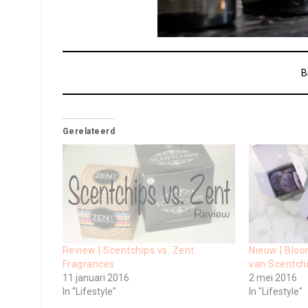
B
Gerelateerd
Review | Scentchips vs. Zent
Nieuw | Blo
Fragrances
van Scentchi
11 januari 2016
2 mei 2016
In "Lifestyle"
In "Lifestyle"