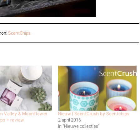
ron:
ScentChips
om Valley & Moonflower
Nieuw | ScentCrush by Scentchips
ps + review
2 april 2016
In "Nieuwe collecties"