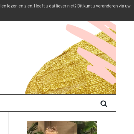
 lezen en zien. Heeft u dat liever niet? Dit kunt u veranderen via uw