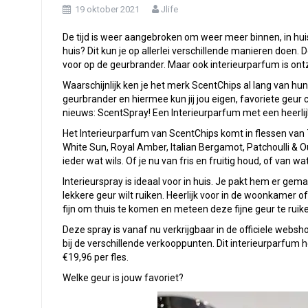
19 oktober 2021
Jlife
De tijd is weer aangebroken om weer meer binnen, in huis, 
huis? Dit kun je op allerlei verschillende manieren doen.
voor op de geurbrander. Maar ook interieurparfum is ontz
Waarschijnlijk ken je het merk ScentChips al lang van h
geurbrander en hiermee kun jij jou eigen, favoriete geu
nieuws: ScentSpray! Een Interieurparfum met een heerlij
Het Interieurparfum van ScentChips komt in flessen van 75
White Sun, Royal Amber, Italian Bergamot, Patchoulli & Ou
ieder wat wils. Of je nu van fris en fruitig houd, of van w
Interieurspray is ideaal voor in huis. Je pakt hem er gem
lekkere geur wilt ruiken. Heerlijk voor in de woonkamer o
fijn om thuis te komen en meteen deze fijne geur te ruike
Deze spray is vanaf nu verkrijgbaar in de officiele websh
bij de verschillende verkooppunten. Dit interieurparfum he
€19,96 per fles.
Welke geur is jouw favoriet?