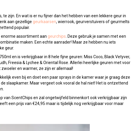
te zijn. En wat is er nu fijner dan het hebben van een lekkere geur in
 Denk aan gezellige
geurkaarsen
, wierrook, geurverstuivers of geurmelts
ettend populair.
un enorme assortiment aan
geurchips
. Deze gebruik je samen met een
r combinatie maken. Een echte aanrader! Maar ze hebben nu iets
ke geur.
0ml en is verkrijgbaar in 8 hele fijne geuren: Miss Coco, Black Vetyver,
dh, Freesia & Lychee & Oriental Rose. Allerlei heerlijke geuren met voor
at zwoeler en warmer, ze zijn er allemaal!
akkelijk even bij en doet een paar sprays in de kamer waar je graag deze
f de slaapkamer. Maar vergeet ook vooral de hal niet! Het is ontzettend
n.
op van ScentChips en zal ongetwijfeld binnenkort ook verkrijgbaar zijn
eft een prijs van €24,95 maar is tijdelijk nog verkrijgbaar voor maar