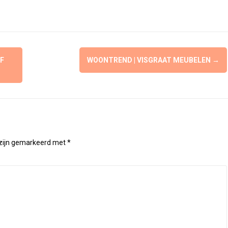
F
WOONTREND | VISGRAAT MEUBELEN
→
 zijn gemarkeerd met
*