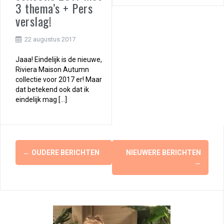
3 thema’s + Pers
verslag!
22 augustus 2017
Jaaa! Eindelijk is de nieuwe,
Riviera Maison Autumn
collectie voor 2017 er! Maar
dat betekend ook dat ik
eindelijk mag […]
Berichtennavigatie
←
OUDERE BERICHTEN
NIEUWERE BERICHTEN
→