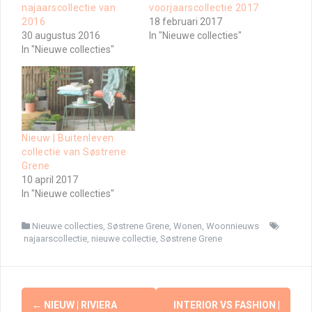
najaarscollectie van
voorjaarscollectie 2017
2016
18 februari 2017
30 augustus 2016
In "Nieuwe collecties"
In "Nieuwe collecties"
Nieuw | Buitenleven
collectie van Søstrene
Grene
10 april 2017
In "Nieuwe collecties"
Nieuwe collecties
,
Søstrene Grene
,
Wonen
,
Woonnieuws
najaarscollectie
,
nieuwe collectie
,
Søstrene Grene
Berichtnavigatie
←
NIEUW | RIVIERA
INTERIOR VS FASHION |