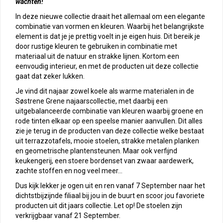
wachten!
In deze nieuwe collectie draait het allemaal om een elegante
combinatie van vormen en kleuren. Waarbij het belangrijkste
element is dat je je prettig voelt in je eigen huis. Dit bereik je
door rustige kleuren te gebruiken in combinatie met
materiaal uit de natuur en strakke lijnen. Kortom een
eenvoudig interieur, en met de producten uit deze collectie
gaat dat zeker lukken.
Je vind dit najaar zowel koele als warme materialen in de
Søstrene Grene najaarscollectie, met daarbij een
uitgebalanceerde combinatie van kleuren waarbij groene en
rode tinten elkaar op een speelse manier aanvullen. Dit alles
zie je terug in de producten van deze collectie welke bestaat
uit terrazzotafels, mooie stoelen, strakke metalen planken
en geometrische plantensteunen. Maar ook verfijnd
keukengerij, een stoere bordenset van zwaar aardewerk,
zachte stoffen en nog veel meer…
Dus kijk lekker je ogen uit en ren vanaf 7 September naar het
dichtstbijzijnde filiaal bij jou in de buurt en scoor jou favoriete
producten uit dit jaars collectie. Let op! De stoelen zijn
verkrijgbaar vanaf 21 September.