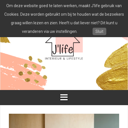
Spring
Om deze website goed te laten werken, maakt J'life gebruik van
naar
inhoud
Cookies. Deze worden gebruikt om bij te houden wat de bezoekers
graag willen lezen en zien. Heeft u dat liever niet? Dit kunt u
veranderen via uw instellingen.
Sluit