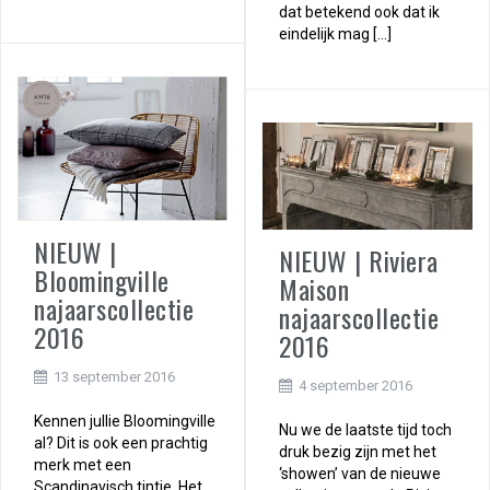
dat betekend ook dat ik
eindelijk mag […]
NIEUW |
NIEUW | Riviera
Bloomingville
Maison
najaarscollectie
najaarscollectie
2016
2016
13 september 2016
4 september 2016
Kennen jullie Bloomingville
Nu we de laatste tijd toch
al? Dit is ook een prachtig
druk bezig zijn met het
merk met een
‘showen’ van de nieuwe
Scandinavisch tintje. Het