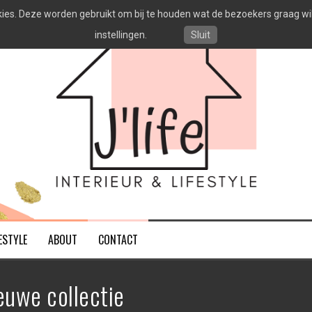
es. Deze worden gebruikt om bij te houden wat de bezoekers graag willen
instellingen.
Sluit
ESTYLE
ABOUT
CONTACT
euwe collectie