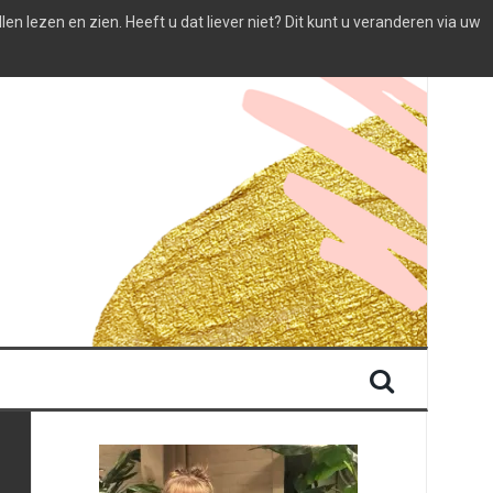
 lezen en zien. Heeft u dat liever niet? Dit kunt u veranderen via uw