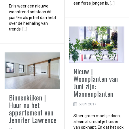
een forse jongen is, […]
Er is weer een nieuwe
woontrend ontstaan dit
jaar! En als je het dan hebt
over de herhaling van
trends. […]
Nieuw |
Woonplanten van
Juni zijn:
Mannenplanten
Binnenkijken |
Huur nu het
6 juni 2017
appartement van
Stoer groen moet je doen,
Jennifer Lawrence
alleen al omdat je huis er
van opknapt. En dat het ook