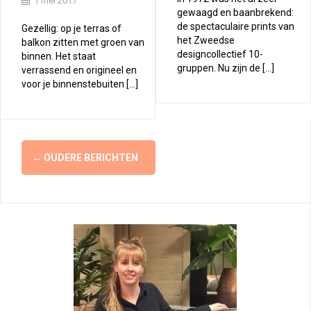
1 mei 2017
gewaagd en baanbrekend:
de spectaculaire prints van
Gezellig: op je terras of
het Zweedse
balkon zitten met groen van
designcollectief 10-
binnen. Het staat
gruppen. Nu zijn de […]
verrassend en origineel en
voor je binnenstebuiten […]
Berichtennavigatie
←
OUDERE BERICHTEN