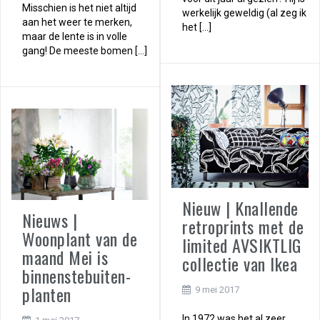
Misschien is het niet altijd
werkelijk geweldig (al zeg ik
aan het weer te merken,
het […]
maar de lente is in volle
gang! De meeste bomen […]
Nieuw | Knallende
Nieuws |
retroprints met de
Woonplant van de
limited AVSIKTLIG
maand Mei is
collectie van Ikea
binnenstebuiten-
planten
9 mei 2017
In 1972 was het al zeer