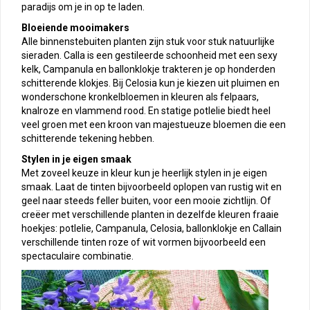
paradijs om je in op te laden.
Bloeiende mooimakers
Alle binnenstebuiten planten zijn stuk voor stuk natuurlijke
sieraden. Calla is een gestileerde schoonheid met een sexy
kelk, Campanula en ballonklokje trakteren je op honderden
schitterende klokjes. Bij Celosia kun je kiezen uit pluimen en
wonderschone kronkelbloemen in kleuren als felpaars,
knalroze en vlammend rood. En statige potlelie biedt heel
veel groen met een kroon van majestueuze bloemen die een
schitterende tekening hebben.
Stylen in je eigen smaak
Met zoveel keuze in kleur kun je heerlijk stylen in je eigen
smaak. Laat de tinten bijvoorbeeld oplopen van rustig wit en
geel naar steeds feller buiten, voor een mooie zichtlijn. Of
creëer met verschillende planten in dezelfde kleuren fraaie
hoekjes: potlelie, Campanula, Celosia, ballonklokje en Callain
verschillende tinten roze of wit vormen bijvoorbeeld een
spectaculaire combinatie.