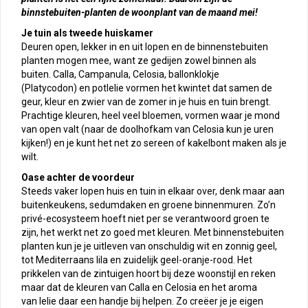
binnstebuiten-planten de woonplant van de maand mei!
Je tuin als tweede huiskamer
Deuren open, lekker in en uit lopen en de binnenstebuiten
planten mogen mee, want ze gedijen zowel binnen als
buiten. Calla, Campanula, Celosia, ballonklokje
(Platycodon) en potlelie vormen het kwintet dat samen de
geur, kleur en zwier van de zomer in je huis en tuin brengt.
Prachtige kleuren, heel veel bloemen, vormen waar je mond
van open valt (naar de doolhofkam van Celosia kun je uren
kijken!) en je kunt het net zo sereen of kakelbont maken als je
wilt.
Oase achter de voordeur
Steeds vaker lopen huis en tuin in elkaar over, denk maar aan
buitenkeukens, sedumdaken en groene binnenmuren. Zo’n
privé-ecosysteem hoeft niet per se verantwoord groen te
zijn, het werkt net zo goed met kleuren. Met binnenstebuiten
planten kun je je uitleven van onschuldig wit en zonnig geel,
tot Mediterraans lila en zuidelijk geel-oranje-rood. Het
prikkelen van de zintuigen hoort bij deze woonstijl en reken
maar dat de kleuren van Calla en Celosia en het aroma
van lelie daar een handje bij helpen. Zo creëer je je eigen