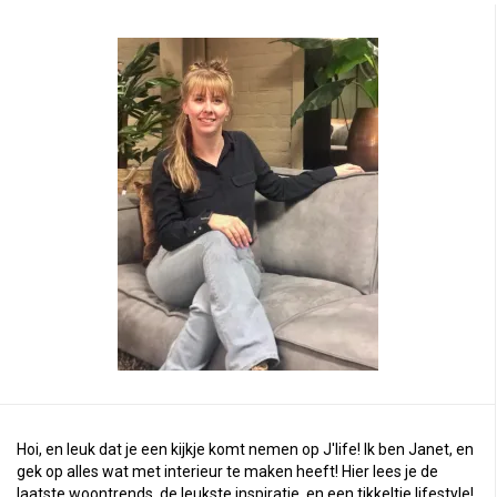
Hoi, en leuk dat je een kijkje komt nemen op J'life! Ik ben Janet, en
gek op alles wat met interieur te maken heeft! Hier lees je de
laatste woontrends, de leukste inspiratie, en een tikkeltje lifestyle!