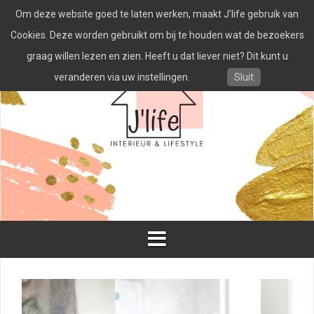
Spring
Om deze website goed te laten werken, maakt J'life gebruik van
naar
inhoud
Cookies. Deze worden gebruikt om bij te houden wat de bezoekers
graag willen lezen en zien. Heeft u dat liever niet? Dit kunt u
veranderen via uw instellingen.
Sluit