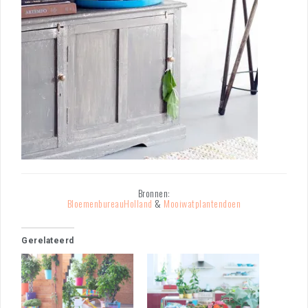
Bronnen:
BloemenbureauHolland
&
Mooiwatplantendoen
Gerelateerd