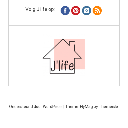
Volg J'life op:
Ondersteund door WordPress
|
Theme:
FlyMag
by Themeisle.
Home
Wonen
Inspiratie
Specials
Lifestyle
About
Contact