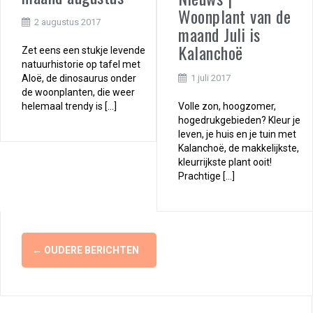
Woonplant van de
2 augustus 2017
maand Juli is
Kalanchoë
Zet eens een stukje levende
natuurhistorie op tafel met
Aloë, de dinosaurus onder
1 juli 2017
de woonplanten, die weer
helemaal trendy is […]
Volle zon, hoogzomer,
hogedrukgebieden? Kleur je
leven, je huis en je tuin met
Kalanchoë, de makkelijkste,
kleurrijkste plant ooit!
Prachtige […]
Berichtennavigatie
←
OUDERE BERICHTEN