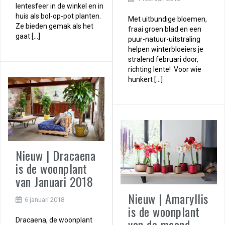
lentesfeer in de winkel en in
huis als bol-op-pot planten.
Met uitbundige bloemen,
Ze bieden gemak als het
fraai groen blad en een
gaat […]
puur-natuur-uitstraling
helpen winterbloeiers je
stralend februari door,
richting lente! Voor wie
hunkert […]
Nieuw | Dracaena
is de woonplant
van Januari 2018
Nieuw | Amaryllis
6 januari 2018
is de woonplant
van de maand
Dracaena, de woonplant