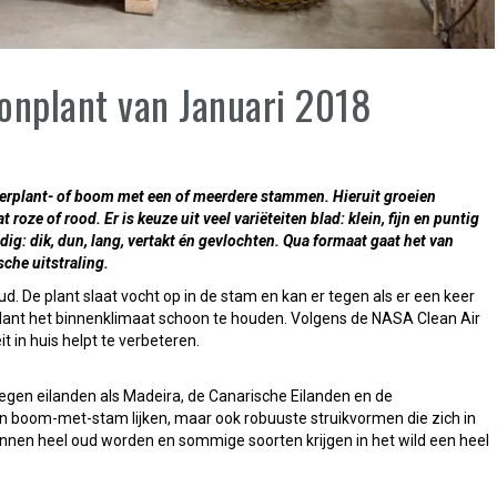
onplant van Januari 2018
merplant- of boom met een of meerdere stammen. Hieruit groeien
oze of rood. Er is keuze uit veel variëteiten blad: klein, fijn en puntig
dig: dik, dun, lang, vertakt én gevlochten. Qua formaat gaat het van
che uitstraling.
d. De plant slaat vocht op in de stam en kan er tegen als er een keer
lant het binnenklimaat schoon te houden. Volgens de NASA Clean Air
t in huis helpt te verbeteren.
elegen eilanden als Madeira, de Canarische Eilanden en de
een boom-met-stam lijken, maar ook robuuste struikvormen die zich in
nen heel oud worden en sommige soorten krijgen in het wild een heel