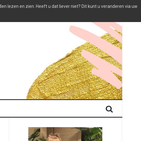
 lezen en zien. Heeft u dat liever niet? Dit kunt u veranderen via uw