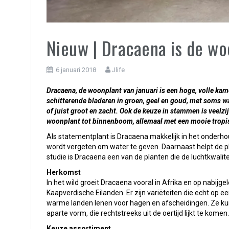
Nieuw | Dracaena is de wo
6 januari 2018
Jlife
Dracaena, de woonplant van januari is een hoge, volle ka
schitterende bladeren in groen, geel en goud, met soms wat r
of juist groot en zacht. Ook de keuze in stammen is veelzij
woonplant tot binnenboom, allemaal met een mooie tropis
Als statementplant is Dracaena makkelijk in het onderhou
wordt vergeten om water te geven. Daarnaast helpt de p
studie is Dracaena een van de planten die de luchtkwalitei
Herkomst
In het wild groeit Dracaena vooral in Afrika en op nabijg
Kaapverdische Eilanden. Er zijn variëteiten die echt op 
warme landen lenen voor hagen en afscheidingen. Ze kun
aparte vorm, die rechtstreeks uit de oertijd lijkt te komen.
Keuze assortiment