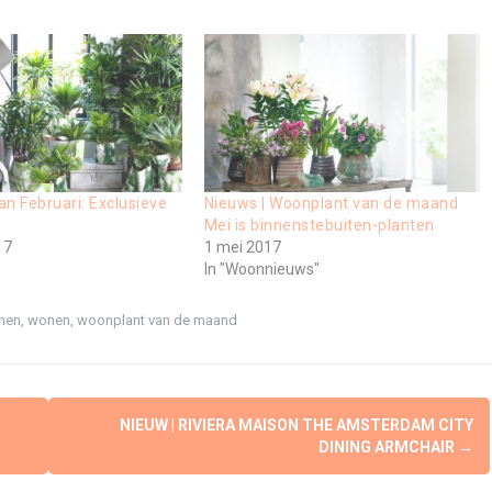
n Februari: Exclusieve
Nieuws | Woonplant van de maand
Mei is binnenstebuiten-planten
17
1 mei 2017
In "Woonnieuws"
nen
,
wonen
,
woonplant van de maand
NIEUW | RIVIERA MAISON THE AMSTERDAM CITY
DINING ARMCHAIR
→