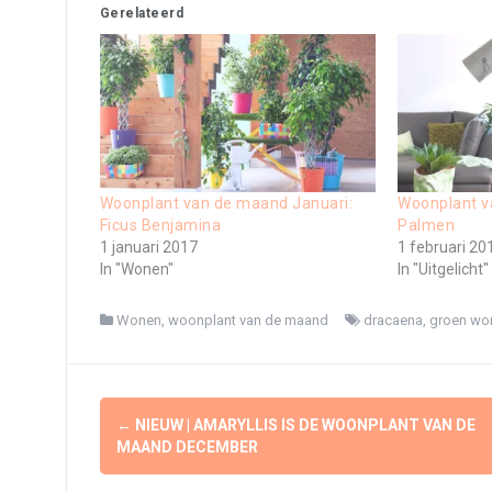
Gerelateerd
Woonplant van de maand Januari:
Woonplant va
Ficus Benjamina
Palmen
1 januari 2017
1 februari 20
In "Wonen"
In "Uitgelicht"
Wonen
,
woonplant van de maand
dracaena
,
groen wo
Berichtnavigatie
←
NIEUW | AMARYLLIS IS DE WOONPLANT VAN DE
MAAND DECEMBER