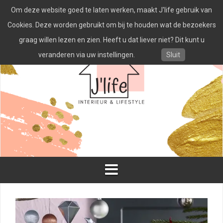
Spring
Om deze website goed te laten werken, maakt J'life gebruik van
naar
inhoud
Cookies. Deze worden gebruikt om bij te houden wat de bezoekers
graag willen lezen en zien. Heeft u dat liever niet? Dit kunt u
veranderen via uw instellingen.
Sluit