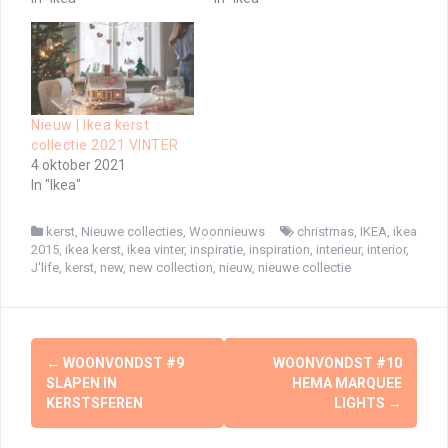
Nieuw | Ikea kerst
collectie 2021 VINTER
4 oktober 2021
In "Ikea"
kerst
,
Nieuwe collecties
,
Woonnieuws
christmas
,
IKEA
,
ikea
2015
,
ikea kerst
,
ikea vinter
,
inspiratie
,
inspiration
,
interieur
,
interior
,
J'life
,
kerst
,
new
,
new collection
,
nieuw
,
nieuwe collectie
Berichtnavigatie
←
WOONVONDST #9
WOONVONDST #10
SLAPEN IN
HEMA MARQUEE
KERSTSFEREN
LIGHTS
→