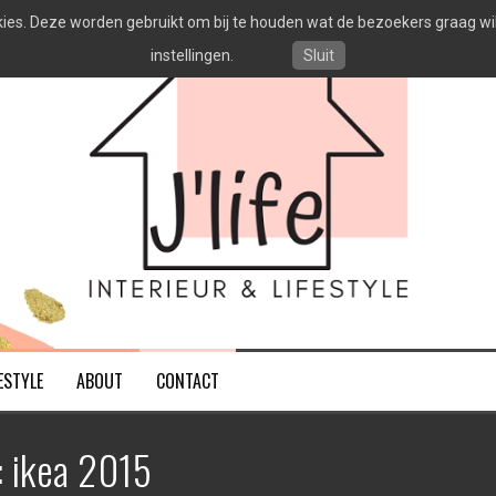
es. Deze worden gebruikt om bij te houden wat de bezoekers graag willen
instellingen.
Sluit
ESTYLE
ABOUT
CONTACT
:
ikea 2015