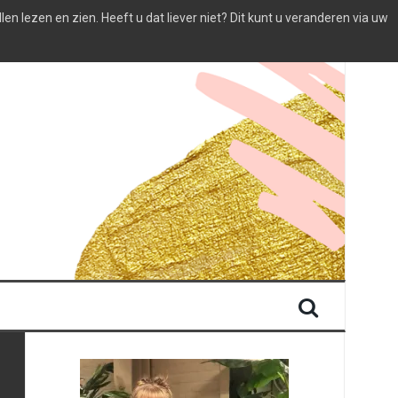
 lezen en zien. Heeft u dat liever niet? Dit kunt u veranderen via uw