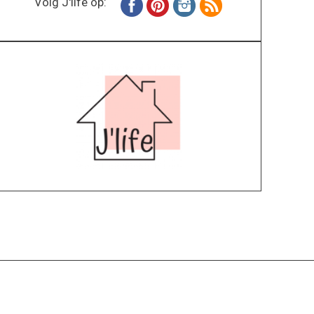
Volg J'life op:
Home
Wonen
Inspiratie
Specials
Lifestyle
About
Contact