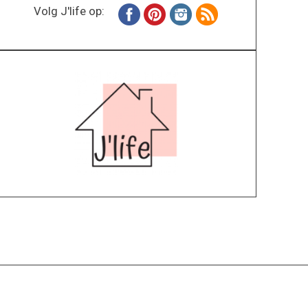
Volg J'life op:
Home
Wonen
Inspiratie
Specials
Lifestyle
About
Contact