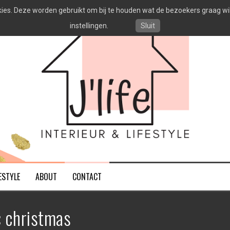
es. Deze worden gebruikt om bij te houden wat de bezoekers graag willen
instellingen.
Sluit
ESTYLE
ABOUT
CONTACT
:
christmas