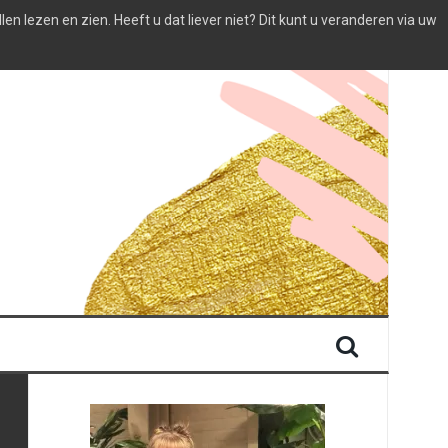
 lezen en zien. Heeft u dat liever niet? Dit kunt u veranderen via uw