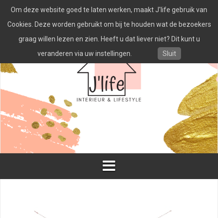
Spring
Om deze website goed te laten werken, maakt J'life gebruik van
naar
inhoud
Cookies. Deze worden gebruikt om bij te houden wat de bezoekers
graag willen lezen en zien. Heeft u dat liever niet? Dit kunt u
veranderen via uw instellingen.
Sluit