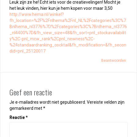
Leuk zijn ze he! Echt iets voor de creatievelingen! Mocht je
het leuk vinden, hier kun je hem kopen voor maar 3,50
http://www.hema.nl/winkel?
fh_location=%2F%2Fnlhema%2Fnl_NL%2Fcategories%3C%7
Bnlhema_nl3776%7D%2Fcategories%3C%7Bnlhema_nl3776
_nl4400%7D&fh_view_size=48&fh_sort=pnl_stockavailabilit
y%2C-pnl_mcw_rank%2Cpnl_newness%2C-
%24standaardranking_cocktail&fh_modification=&fh_secon
did=pnl_25120017
Beantwoorden
Geef een reactie
Je e-mailadres wordt niet gepubliceerd.
Vereiste velden zijn
gemarkeerd met
*
Reactie
*