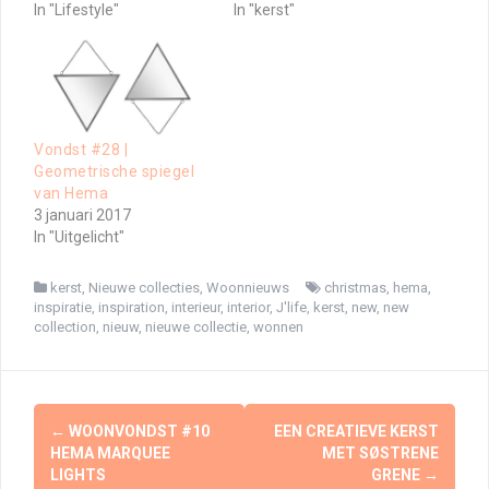
In "Lifestyle"
In "kerst"
Vondst #28 |
Geometrische spiegel
van Hema
3 januari 2017
In "Uitgelicht"
kerst
,
Nieuwe collecties
,
Woonnieuws
christmas
,
hema
,
inspiratie
,
inspiration
,
interieur
,
interior
,
J'life
,
kerst
,
new
,
new
collection
,
nieuw
,
nieuwe collectie
,
wonnen
Berichtnavigatie
←
WOONVONDST #10
EEN CREATIEVE KERST
HEMA MARQUEE
MET SØSTRENE
LIGHTS
GRENE
→