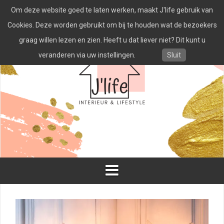
Spring
Om deze website goed te laten werken, maakt J'life gebruik van
naar
inhoud
Cookies. Deze worden gebruikt om bij te houden wat de bezoekers
graag willen lezen en zien. Heeft u dat liever niet? Dit kunt u
veranderen via uw instellingen.
Sluit