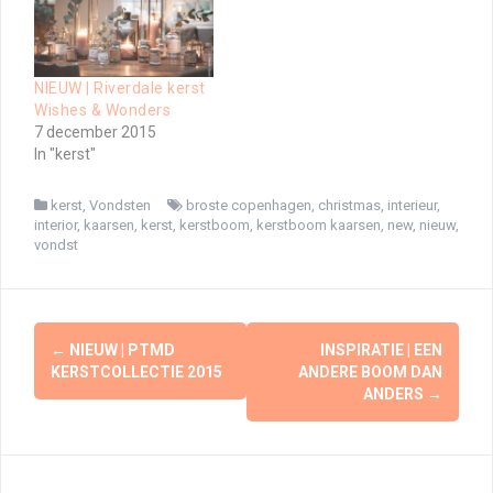
NIEUW | Riverdale kerst
Wishes & Wonders
7 december 2015
In "kerst"
kerst
,
Vondsten
broste copenhagen
,
christmas
,
interieur
,
interior
,
kaarsen
,
kerst
,
kerstboom
,
kerstboom kaarsen
,
new
,
nieuw
,
vondst
Berichtnavigatie
←
NIEUW | PTMD
INSPIRATIE | EEN
KERSTCOLLECTIE 2015
ANDERE BOOM DAN
ANDERS
→