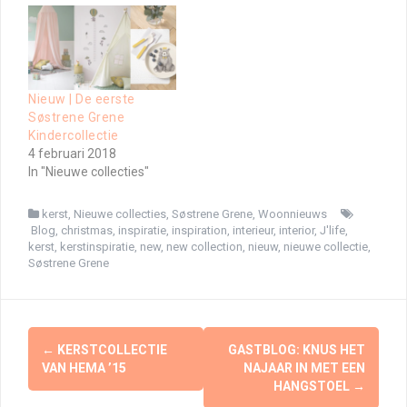
Nieuw | De eerste
Søstrene Grene
Kindercollectie
4 februari 2018
In "Nieuwe collecties"
kerst
,
Nieuwe collecties
,
Søstrene Grene
,
Woonnieuws
Blog
,
christmas
,
inspiratie
,
inspiration
,
interieur
,
interior
,
J'life
,
kerst
,
kerstinspiratie
,
new
,
new collection
,
nieuw
,
nieuwe collectie
,
Søstrene Grene
Berichtnavigatie
←
KERSTCOLLECTIE
GASTBLOG: KNUS HET
VAN HEMA ’15
NAJAAR IN MET EEN
HANGSTOEL
→