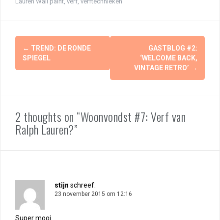
Lauren Wall paint
,
verf
,
verftechnieken
Berichtnavigatie
←
TREND: DE RONDE
GASTBLOG #2:
SPIEGEL
‘WELCOME BACK,
VINTAGE RETRO’
→
2 thoughts on “Woonvondst #7: Verf van
Ralph Lauren?”
stijn
schreef:
23 november 2015 om 12:16
Super mooi.