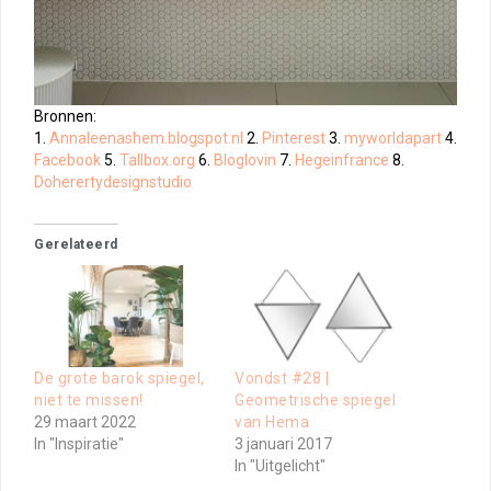
Bronnen:
1.
Annaleenashem.blogspot.nl
2.
Pinterest
3.
myworldapart
4.
Facebook
5.
Tallbox.org
6.
Bloglovin
7.
Hegeinfrance
8.
Doherertydesignstudio
Gerelateerd
De grote barok spiegel,
Vondst #28 |
niet te missen!
Geometrische spiegel
29 maart 2022
van Hema
In "Inspiratie"
3 januari 2017
In "Uitgelicht"