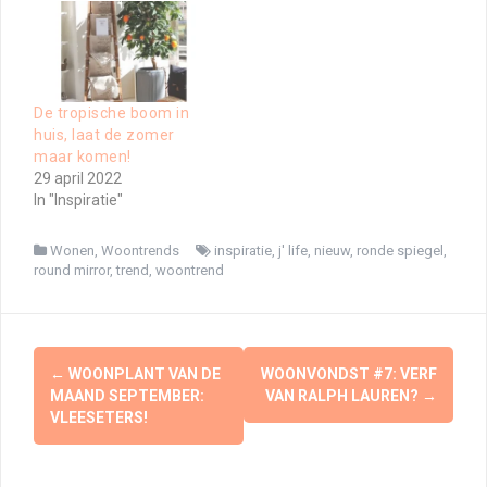
De tropische boom in
huis, laat de zomer
maar komen!
29 april 2022
In "Inspiratie"
Wonen
,
Woontrends
inspiratie
,
j' life
,
nieuw
,
ronde spiegel
,
round mirror
,
trend
,
woontrend
Berichtnavigatie
←
WOONPLANT VAN DE
WOONVONDST #7: VERF
MAAND SEPTEMBER:
VAN RALPH LAUREN?
→
VLEESETERS!