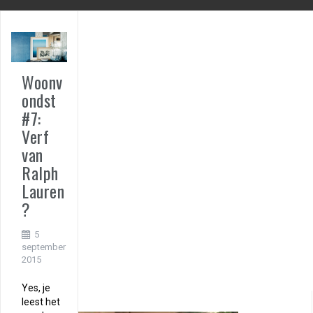
Woonv
ondst
#7:
Verf
van
Ralph
Lauren
?
5
september
2015
Yes, je
leest het