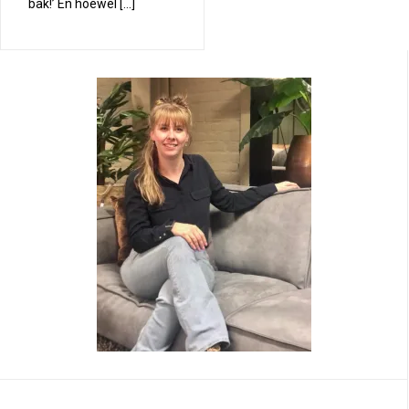
bak!’ En hoewel […]