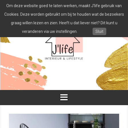
Spring
Om deze website goed te laten werken, maakt J'life gebruik van
naar
inhoud
Cookies. Deze worden gebruikt om bij te houden wat de bezoekers
graag willen lezen en zien. Heeft u dat liever niet? Dit kunt u
veranderen via uw instellingen.
Sluit