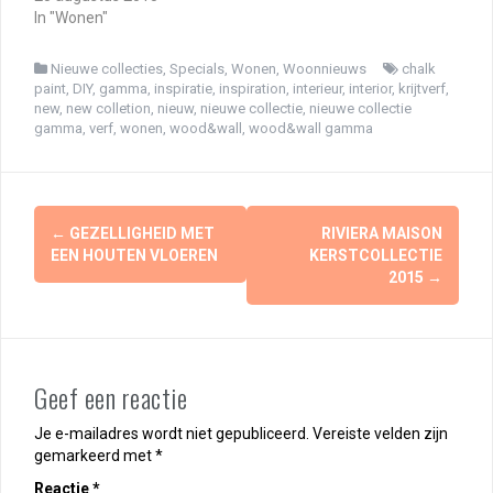
In "Wonen"
Nieuwe collecties
,
Specials
,
Wonen
,
Woonnieuws
chalk
paint
,
DIY
,
gamma
,
inspiratie
,
inspiration
,
interieur
,
interior
,
krijtverf
,
new
,
new colletion
,
nieuw
,
nieuwe collectie
,
nieuwe collectie
gamma
,
verf
,
wonen
,
wood&wall
,
wood&wall gamma
Berichtnavigatie
←
GEZELLIGHEID MET
RIVIERA MAISON
EEN HOUTEN VLOEREN
KERSTCOLLECTIE
2015
→
Geef een reactie
Je e-mailadres wordt niet gepubliceerd.
Vereiste velden zijn
gemarkeerd met
*
Reactie
*