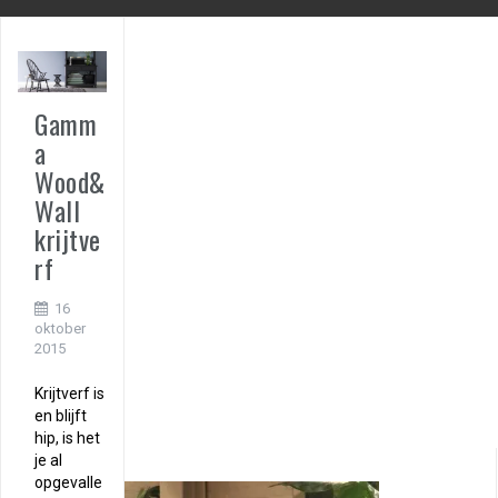
Gamm
a
Wood&
Wall
krijtve
rf
16
oktober
2015
Krijtverf is
en blijft
hip, is het
je al
opgevalle