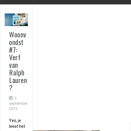
Woonv
ondst
#7:
Verf
van
Ralph
Lauren
?
5
september
2015
Yes, je
leest het