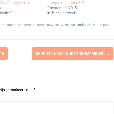
ity Dining Armchair
theepotten onder €35
8
9 september 2015
lecties"
In "Breek de week"
tie
,
inspiration
,
interieur
,
interior
,
new
,
nieuw
,
nieuws
,
studio job
,
studio job
16
SHOP THE LOOK | ONDER DE WARME WOL
→
 zijn gemarkeerd met
*