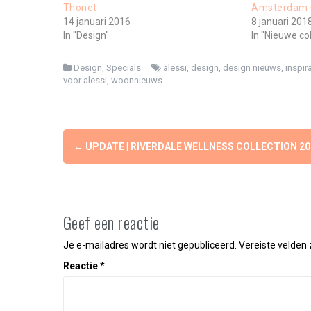
Thonet
Amsterdam C
14 januari 2016
8 januari 201
In "Design"
In "Nieuwe col
Design
,
Specials
alessi
,
design
,
design nieuws
,
inspira
voor alessi
,
woonnieuws
Berichtnavigatie
←
UPDATE | RIVERDALE WELLNESS COLLECTION 20
Geef een reactie
Je e-mailadres wordt niet gepubliceerd.
Vereiste velden
Reactie
*