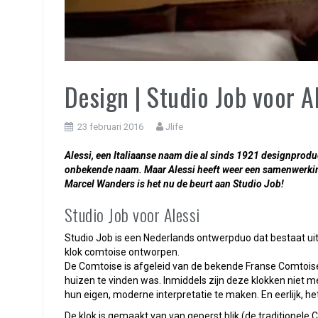
Design | Studio Job voor A
23 februari 2016
Jlife
Alessi, een Italiaanse naam die al sinds 1921 designpro
onbekende naam. Maar Alessi heeft weer een samenwerkin
Marcel Wanders is het nu de beurt aan Studio Job!
Studio Job voor Alessi
Studio Job is een Nederlands ontwerpduo dat bestaat uit
klok comtoise ontworpen.
De Comtoise is afgeleid van de bekende Franse Comtoise
huizen te vinden was. Inmiddels zijn deze klokken niet 
hun eigen, moderne interpretatie te maken. En eerlijk, het
De klok is gemaakt van van geperst blik (de traditionele