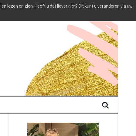
 lezen en zien. Heeft u dat liever niet? Dit kunt u veranderen via uw