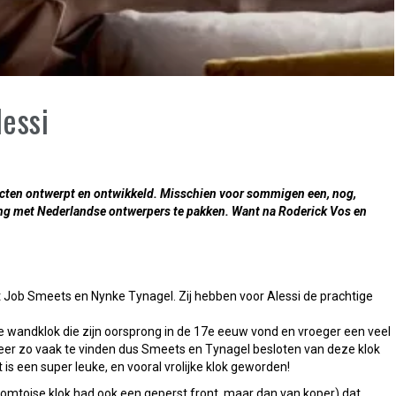
lessi
ducten ontwerpt en ontwikkeld. Misschien voor sommigen een, nog,
g met Nederlandse ontwerpers te pakken. Want na Roderick Vos en
 Job Smeets en Nynke Tynagel. Zij hebben voor Alessi de prachtige
 wandklok die zijn oorsprong in de 17e eeuw vond en vroeger een veel
meer zo vaak te vinden dus Smeets en Tynagel besloten van deze klok
 is een super leuke, en vooral vrolijke klok geworden!
 Comtoise klok had ook een geperst front, maar dan van koper) dat