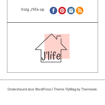
Volg J'life op:
Ondersteund door WordPress
|
Theme:
FlyMag
by Themeisle.
Home
Wonen
Inspiratie
Specials
Lifestyle
About
Contact