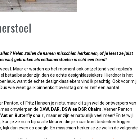
merstoel
vallen? Velen zullen de namen misschien herkennen, of je leest ze juist
hiervan) gebruiken als eetkamerstoelen is echt een trend!
weest. Maar er worden op het moment ook ontzettend veel replica’s
el betaalbaarder zijn dan de echte designklassiekers. Hierdoor is het
per leuk, want de echte designklassiekers vind ik prachtig. Ook voor mij
l. Dus wie weet ga ik binnenkort overstag om er zelf een aantal
anton, of Fritz Hansen je niets, maar dit zijn wel de ontwerpers van
 Eames ontwierpen de
DAW, DAR, DSW en DSR Chairs.
Verner Panton
‘
Ant en Butterfly chair
‘, maar er zijn er natuurlijk veel meer! En terwijl
kun je ze nu in bijna alle kleuren die je maar kunt bedenken krijgen.
kijk dan even op google. En misschien herken je ze wel in de volgende