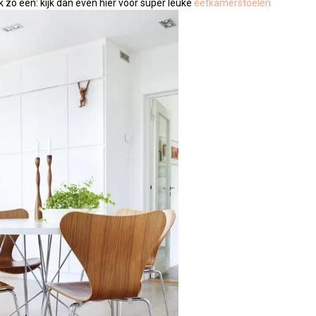
k zo een: kijk dan even hier voor super leuke
eetkamerstoel
en