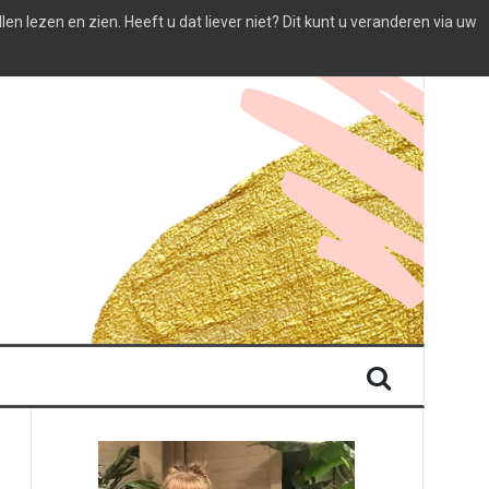
 lezen en zien. Heeft u dat liever niet? Dit kunt u veranderen via uw