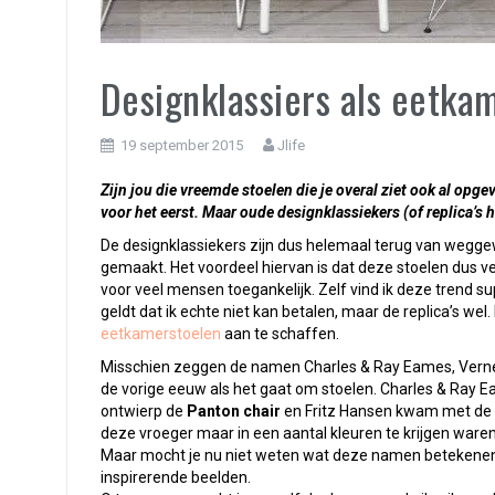
Designklassiers als eetka
19 september 2015
Jlife
Zijn jou die vreemde stoelen die je overal ziet ook al opge
voor het eerst. Maar oude designklassiekers (of replica’s 
De designklassiekers zijn dus helemaal terug van wegge
gemaakt. Het voordeel hiervan is dat deze stoelen dus ve
voor veel mensen toegankelijk. Zelf vind ik deze trend su
geldt dat ik echte niet kan betalen, maar de replica’s we
eetkamerstoelen
aan te schaffen.
Misschien zeggen de namen Charles & Ray Eames, Verner P
de vorige eeuw als het gaat om stoelen. Charles & Ray
ontwierp de
Panton chair
en Fritz Hansen kwam met de 
deze vroeger maar in een aantal kleuren te krijgen waren, 
Maar mocht je nu niet weten wat deze namen betekenen, 
inspirerende beelden.