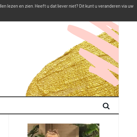
 lezen en zien. Heeft u dat liever niet? Dit kunt u veranderen via uw