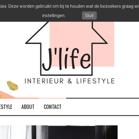
es. Deze worden gebruikt om bij te houden wat de bezoekers graag willen
instellingen.
Sluit
ESTYLE
ABOUT
CONTACT