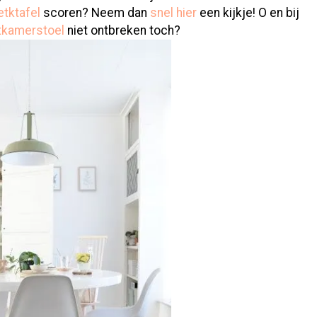
etk
tafel
scoren? Neem dan
snel hier
een kijkje! O en bij
tkamerstoel
niet ontbreken toch?