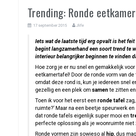
Trending: Ronde eetkamer
17 september 2015
Jlife
Iets wat de laatste tijd erg opvalt is het fe
begint langzamerhand een soort trend te w
interieur belangrijker beginnen te vinden d
Hoe zorg je er nu snel en gemakkelijk voor
eetkamertafel! Door de ronde vorm van de t
omdat deze rond is, kun je iedereen snel 
gezellig en een plek om
samen
te zitten en
Toen ik voor het eerst een
ronde tafel
zag, 
ruimte?’ Maar na een beetje speurwerk en m
dat ronde tafels eigenlijk super mooi en
tr
perfecte oplossing als je woonruimte niet z
Ronde vormen zijn sowieso al
hip
, dus mag