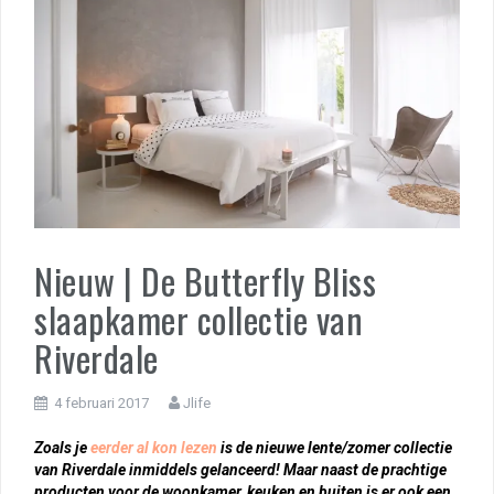
Nieuw | De Butterfly Bliss
slaapkamer collectie van
Riverdale
4 februari 2017
Jlife
Zoals je
eerder al kon lezen
is de nieuwe lente/zomer collectie
van Riverdale inmiddels gelanceerd! Maar naast de prachtige
producten voor de woonkamer, keuken en buiten is er ook een