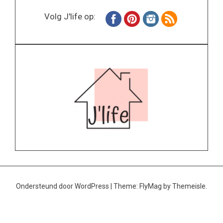
Volg J'life op:
Ondersteund door WordPress
|
Theme:
FlyMag
by Themeisle.
Home
Wonen
Inspiratie
Specials
Lifestyle
About
Contact