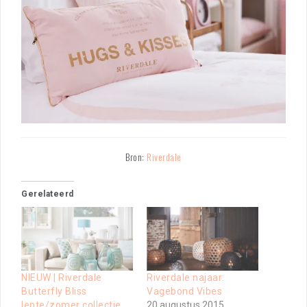
Bron:
Riverdale
Gerelateerd
NIEUW | Riverdale
Riverdale najaar:
Butterfly Bliss
Vagebond Vibes
lente/zomer collectie
20 augustus 2015