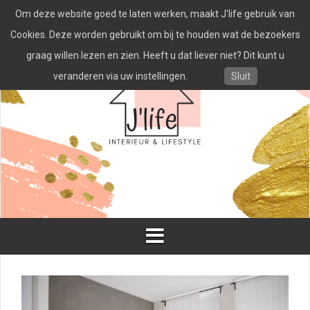
Spring
Om deze website goed te laten werken, maakt J'life gebruik van
naar
inhoud
Cookies. Deze worden gebruikt om bij te houden wat de bezoekers
graag willen lezen en zien. Heeft u dat liever niet? Dit kunt u
veranderen via uw instellingen.
Sluit