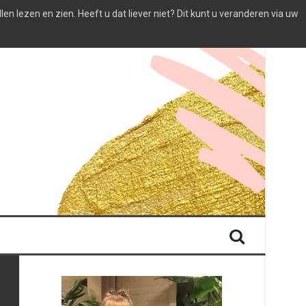
 lezen en zien. Heeft u dat liever niet? Dit kunt u veranderen via uw