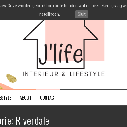
es. Deze worden gebruikt om bij te houden wat de bezoekers graag willen
instellingen.
Sluit
ESTYLE
ABOUT
CONTACT
rie:
Riverdale