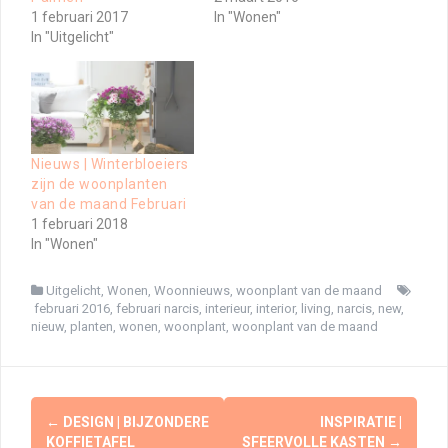
1 februari 2017
In "Wonen"
In "Uitgelicht"
Nieuws | Winterbloeiers
zijn de woonplanten
van de maand Februari
1 februari 2018
In "Wonen"
Uitgelicht
,
Wonen
,
Woonnieuws
,
woonplant van de maand
februari 2016
,
februari narcis
,
interieur
,
interior
,
living
,
narcis
,
new
,
nieuw
,
planten
,
wonen
,
woonplant
,
woonplant van de maand
Berichtnavigatie
←
DESIGN | BIJZONDERE
INSPIRATIE |
KOFFIETAFEL
SFEERVOLLE KASTEN
→