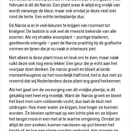
februari is dit de Narcis. Een plant waar ik altijd erg vrolijk van
wordt vanwege de kleur, maar ook omdat je deze veel ziet
rond de lente. Een echte lenteplantje dus.
De Narcis is er in veel kleuren te krijgen van roomwit tot
knalgeel. De laatste is ook wel de meeste bekende van alle
soorten. Als vrij strakke woonplant – puntige bladeren,
gestileerde stengels – past de Narcis prachtig bij de grafische
vormen en lijnen die je nu vaak in interieurs ziet.
Niet alleen is deze plant mooi en leuk om te zien, maar vaak
ruikt deze ook nog eens lekker. Een geur die je echt aan het
voorjaar doet denken. De narcis groeit en bloeit al sinds
mensenheugenis op het noordelijk halfrond, het is dus niet zo
vreemd dat wij Nederlanders deze plant erg goed herkennen.
Als het gaat om de verzorging van dit vrolijke plantje, is dit
gelukkig niet heel erg moeilijk. Want de Narcis groeit en bloeit
het best met ruim voldoende vocht, dus laat de kluit niet
uitdrogen. Hoe meer water ze krijgen, hoe hoger ze kunnen
worden. Ze bloeien optimaal op een lichte plek en ze blijven
het langst mooi in een niet al te warme omgeving. Omdat ze
altijd de zon zoeken, kunnen narcissen-op-pot binnen het
beste af en toe een slagje worden gedraaid, dan groeien ze