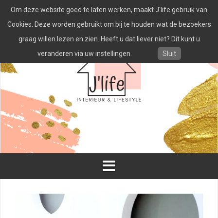
Spring
Om deze website goed te laten werken, maakt J'life gebruik van
naar
inhoud
Cookies. Deze worden gebruikt om bij te houden wat de bezoekers
graag willen lezen en zien. Heeft u dat liever niet? Dit kunt u
veranderen via uw instellingen.
Sluit