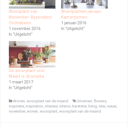
Woonplant van
Woonplanten januari:
November: Bijzondere
Kamerbomen
Orchideeën
1 januari 2016
1 november 2016
In "Uitgelicht"
In "Uitgelicht"
De woonplant voor
Maart is: Bromelia
1 maart 2017
In "Uitgelicht"
Wonen
,
woonplant van de maand
bloemen
,
flowers
,
inspiratie
,
inspiration
,
interieur
,
interior
,
kerstster
,
living
,
new
,
nieuw
,
november
,
wonen
,
woonplant
,
woonplant van de maand