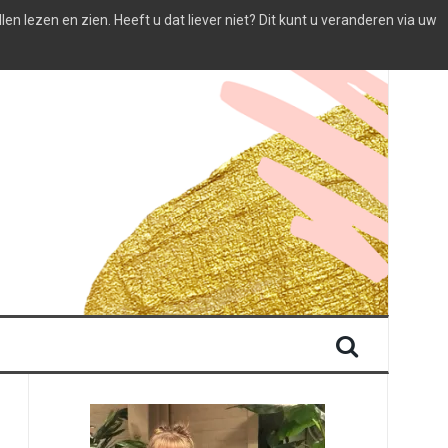
 lezen en zien. Heeft u dat liever niet? Dit kunt u veranderen via uw