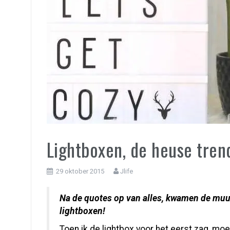
Lightboxen, de heuse tre
29 oktober 2015
Jlife
Na de quotes op van alles, kwamen de muurs
lightboxen!
Toen ik de lightbox voor het eerst zag, m