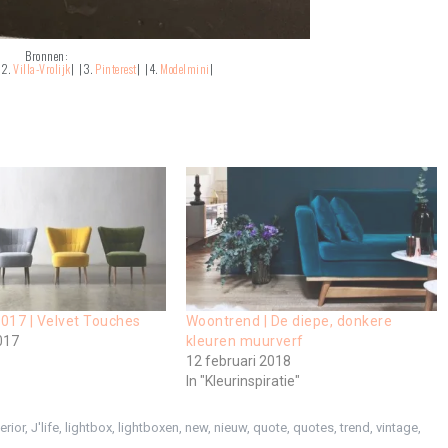
Bronnen:
|2.
Villa-Vrolijk
| |3.
Pinterest
| |4.
Modelmini
|
017 | Velvet Touches
Woontrend | De diepe, donkere
017
kleuren muurverf
12 februari 2018
In "Kleurinspiratie"
terior
,
J'life
,
lightbox
,
lightboxen
,
new
,
nieuw
,
quote
,
quotes
,
trend
,
vintage
,