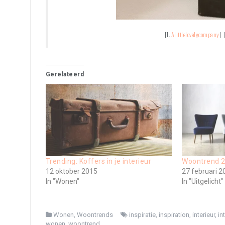
|1.
Alittlelovelycompany
| 
Gerelateerd
Trending: Koffers in je interieur
Woontrend 2
12 oktober 2015
27 februari 2
In "Wonen"
In "Uitgelicht"
Wonen
,
Woontrends
inspiratie
,
inspiration
,
interieur
,
in
wonen
,
woontrend