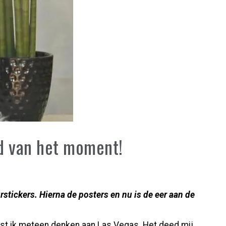
nd van het moment!
tickers. Hierna de posters en nu is de eer aan de
oest ik meteen denken aan Las Vegas. Het deed mij