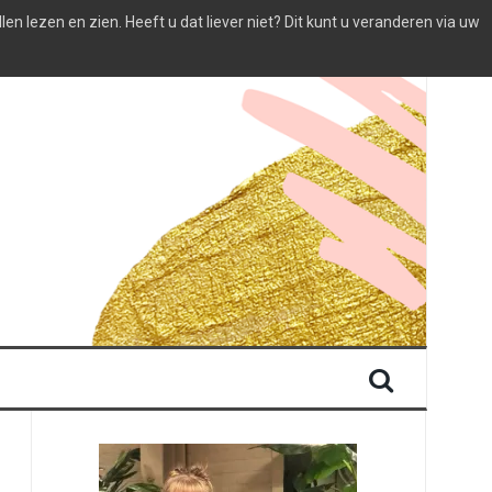
 lezen en zien. Heeft u dat liever niet? Dit kunt u veranderen via uw