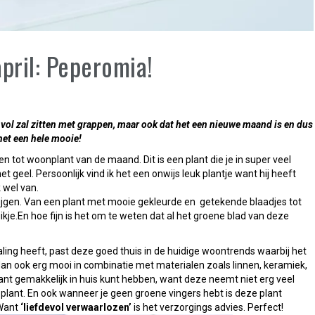
pril: Peperomia!
g vol zal zitten met grappen, maar ook dat het een nieuwe maand is en dus
het een hele mooie!
n tot woonplant van de maand. Dit is een plant die je in super veel
et geel. Persoonlijk vind ik het een onwijs leuk plantje want hij heeft
 wel van.
ijgen. Van een plant met mooie gekleurde en getekende blaadjes tot
uikje.En hoe fijn is het om te weten dat al het groene blad van deze
ing heeft, past deze goed thuis in de huidige woontrends waarbij het
 dan ook erg mooi in combinatie met materialen zoals linnen, keramiek,
nt gemakkelijk in huis kunt hebben, want deze neemt niet erg veel
 plant. En ook wanneer je geen groene vingers hebt is deze plant
 Want
‘liefdevol verwaarlozen’
is het verzorgings advies. Perfect!