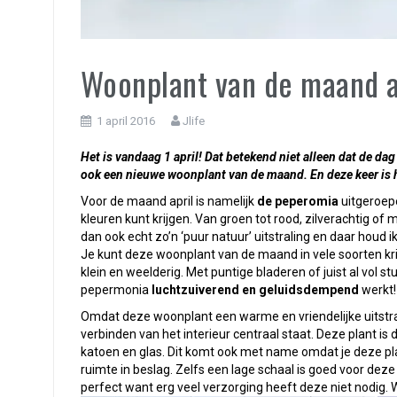
Woonplant van de maand a
1 april 2016
Jlife
Het is vandaag 1 april! Dat betekend niet alleen dat de da
ook een nieuwe woonplant van de maand. En deze keer is 
Voor de maand april is namelijk
de peperomia
uitgeroepe
kleuren kunt krijgen. Van groen tot rood, zilverachtig of m
dan ook echt zo’n ‘puur natuur’ uitstraling en daar houd ik
Je kunt deze woonplant van de maand in vele soorten kr
klein en weelderig. Met puntige bladeren of juist al vol st
pepermonia
luchtzuiverend en geluidsdempend
werkt!
Omdat deze woonplant een warme en vriendelijke uitstral
verbinden van het interieur centraal staat. Deze plant is
katoen en glas. Dit komt ook met name omdat je deze pla
ruimte in beslag. Zelfs een lage schaal is goed voor deze
perfect want erg veel verzorging heeft deze niet nodig.