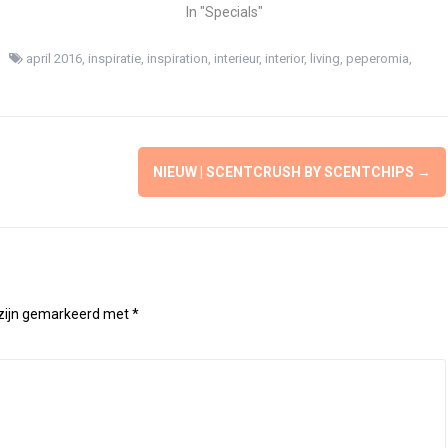
In "Specials"
april 2016
,
inspiratie
,
inspiration
,
interieur
,
interior
,
living
,
peperomia
,
NIEUW | SCENTCRUSH BY SCENTCHIPS
→
 zijn gemarkeerd met
*