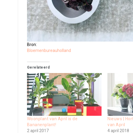
Bron:
Bloemenbureauholland
Gerelateerd
Woonplant van April is de
Nieuws | Hor
Bananenplant!
van April
2 april 2017
4 april 2018