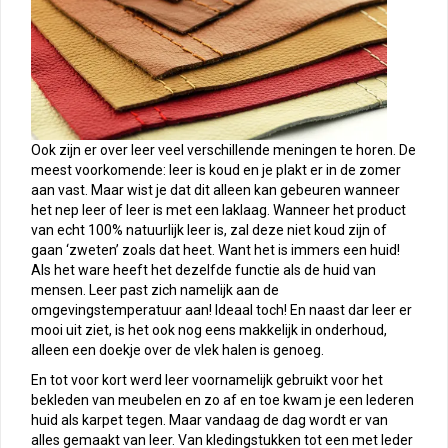
Ook zijn er over leer veel verschillende meningen te horen. De
meest voorkomende: leer is koud en je plakt er in de zomer
aan vast. Maar wist je dat dit alleen kan gebeuren wanneer
het nep leer of leer is met een laklaag. Wanneer het product
van echt 100% natuurlijk leer is, zal deze niet koud zijn of
gaan ‘zweten’ zoals dat heet. Want het is immers een huid!
Als het ware heeft het dezelfde functie als de huid van
mensen. Leer past zich namelijk aan de
omgevingstemperatuur aan! Ideaal toch! En naast dar leer er
mooi uit ziet, is het ook nog eens makkelijk in onderhoud,
alleen een doekje over de vlek halen is genoeg.
En tot voor kort werd leer voornamelijk gebruikt voor het
bekleden van meubelen en zo af en toe kwam je een lederen
huid als karpet tegen. Maar vandaag de dag wordt er van
alles gemaakt van leer. Van kledingstukken tot een met leder