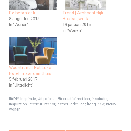
De betonlook
Trend | Ambachtelijk
8 augustus 2015
Houtsnijwerk
In "Wonen"
19 januari 2016
In "Wonen"
Woontrend | Het Luxe
Hotel, maar dan thuis
5 februari 2017
In "Uitgelicht"
DIY
,
Inspiratie
,
Uitgelicht
creatief met leer
,
inspiratie
,
inspiration
,
interieur
,
interior
,
leather
,
leder
,
leer
,
living
,
new
,
nieuw
,
wonen