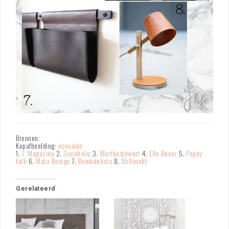
Bronnen:
Kopafbeelding:
ecosalon
1.
T. Magazine
2.
Decoholic
3.
Marthastewart
4.
Elle Decor
5.
Poppy
talk
6.
Mata Design
7.
Remodelista
8.
Stillsucht
Gerelateerd