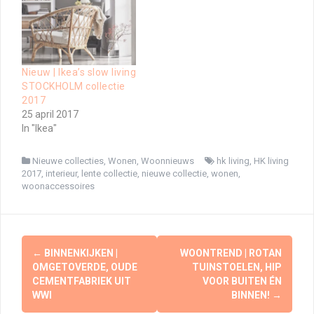
Nieuw | Ikea’s slow living
STOCKHOLM collectie
2017
25 april 2017
In "Ikea"
Nieuwe collecties
,
Wonen
,
Woonnieuws
hk living
,
HK living
2017
,
interieur
,
lente collectie
,
nieuwe collectie
,
wonen
,
woonaccessoires
Berichtnavigatie
←
BINNENKIJKEN |
WOONTREND | ROTAN
OMGETOVERDE, OUDE
TUINSTOELEN, HIP
CEMENTFABRIEK UIT
VOOR BUITEN ÉN
WWI
BINNEN!
→