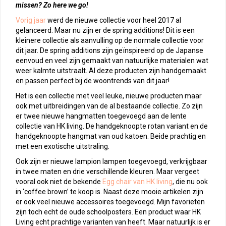
missen? Zo here we go!
Vorig jaar
werd de nieuwe collectie voor heel 2017 al
gelanceerd. Maar nu zijn er de spring additions! Dit is een
kleinere collectie als aanvulling op de normale collectie voor
dit jaar. De spring additions zijn geïnspireerd op de Japanse
eenvoud en veel zijn gemaakt van natuurlijke materialen wat
weer kalmte uitstraalt. Al deze producten zijn handgemaakt
en passen perfect bij de woontrends van dit jaar!
Het is een collectie met veel leuke, nieuwe producten maar
ook met uitbreidingen van de al bestaande collectie. Zo zijn
er twee nieuwe hangmatten toegevoegd aan de lente
collectie van HK living. De handgeknoopte rotan variant en de
handgeknoopte hangmat van oud katoen. Beide prachtig en
met een exotische uitstraling.
Ook zijn er nieuwe lampion lampen toegevoegd, verkrijgbaar
in twee maten en drie verschillende kleuren. Maar vergeet
vooral ook niet de bekende
Egg chair van HK living
, die nu ook
in ‘coffee brown’ te koop is. Naast deze mooie artikelen zijn
er ook veel nieuwe accessoires toegevoegd. Mijn favorieten
zijn toch echt de oude schoolposters. Een product waar HK
Living echt prachtige varianten van heeft. Maar natuurlijk is er