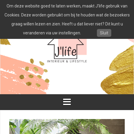
Spring
Om deze website goed te laten werken, maakt J'life gebruik van
naar
inhoud
Cookies. Deze worden gebruikt om bij te houden wat de bezoekers
graag willen lezen en zien. Heeft u dat liever niet? Dit kunt u
veranderen via uw instellingen.
Sluit