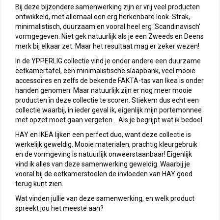
Bij deze bijzondere samenwerking zijn er vrij veel producten
ontwikkeld, met allemaal een erg herkenbare look. Strak,
minimalistisch, duurzaam en vooral heel erg ‘Scandinavisch’
vormgegeven. Niet gek natuurlijk als je een Zweeds en Deens
merk bij elkaar zet. Maar het resultaat mag er zeker wezen!
In de YPPERLIG collectie vind je onder andere een duurzame
eetkamertafel, een minimalistische slaapbank, veel mooie
accessoires en zelfs de bekende FAKTA-tas van Ikea is onder
handen genomen. Maar natuurlijk zijn er nog meer mooie
producten in deze collectie te scoren. Stiekem dus echt een
collectie waarbij, in ieder geval ik, eigenlijk mijn portemonnee
met opzet moet gaan vergeten… Als je begrijpt wat ik bedoel.
HAY en IKEA lijken een perfect duo, want deze collectie is
werkelijk geweldig. Mooie materialen, prachtig kleurgebruik
en de vormgeving is natuurlijk onweerstaanbaar! Eigenlijk
vind ik alles van deze samenwerking geweldig. Waarbij je
vooral bij de eetkamerstoelen de invloeden van HAY goed
terug kunt zien.
Wat vinden jullie van deze samenwerking, en welk product
spreekt jou het meeste aan?