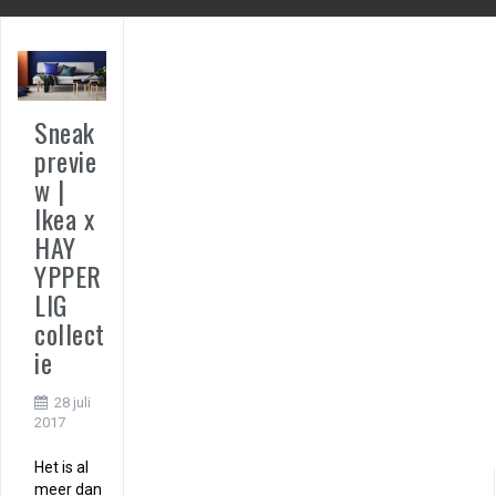
Sneak
previe
w |
Ikea x
HAY
YPPER
LIG
collect
ie
28 juli
2017
Het is al
meer dan