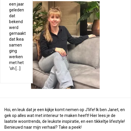
een jaar
geleden
dat
bekend
werd
gemaakt
dat Ikea
samen
ging
werken
met het
‘oh […]
Hoi, en leuk dat je een kijkje komt nemen op J'life! Ik ben Janet, en
gek op alles wat met interieur te maken heeft! Hier lees je de
laatste woontrends, de leukste inspiratie, en een tikkeltje lifestyle!
Benieuwd naar mijn verhaal?
Take a peek
!