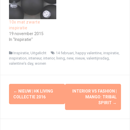
10x mat zwarte
inspiratie
19 november 2015
In "Inspiratie"
Inspiratie
,
Uitgelicht
14 februari
,
happy valentine
,
inspiratie
,
inspiration
,
interieur
,
interior
,
living
,
new
,
nieuw
,
valentijnsdag
,
valentine's day
,
wonen
Berichtnavigatie
←
NIEUW | HK LIVING
INTERIOR VS FASHION |
COLLECTIE 2016
MANGO: TRIBAL
SPIRIT
→