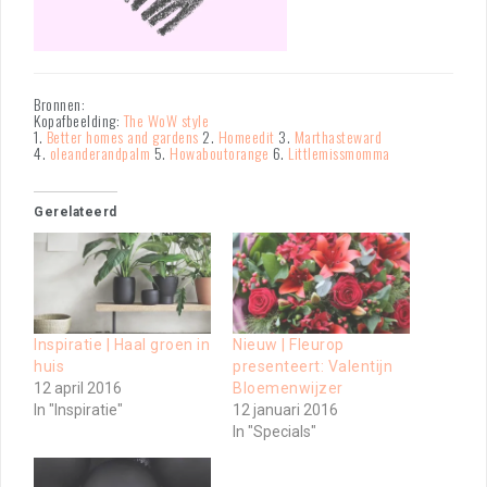
Bronnen:
Kopafbeelding:
The WoW style
1.
Better homes and gardens
2.
Homeedit
3.
Marthasteward
4.
oleanderandpalm
5.
Howaboutorange
6.
Littlemissmomma
Gerelateerd
Inspiratie | Haal groen in
Nieuw | Fleurop
huis
presenteert: Valentijn
12 april 2016
Bloemenwijzer
In "Inspiratie"
12 januari 2016
In "Specials"