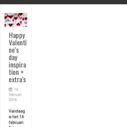
Happy
Valenti
ne’s
day
inspira
tion +
extra’s
14
februari
2016
Vandaag
is het 14
februari.