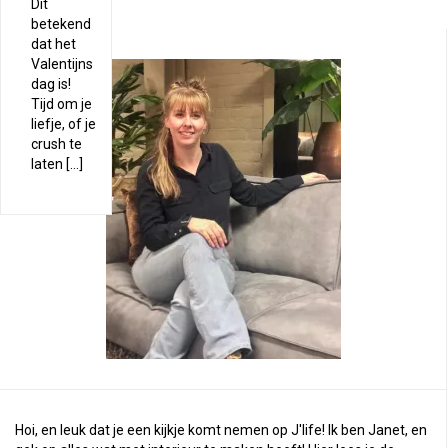
Dit
betekend
dat het
Valentijns
dag is!
Tijd om je
liefje, of je
crush te
laten […]
Hoi, en leuk dat je een kijkje komt nemen op J'life! Ik ben Janet, en