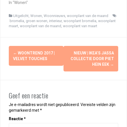
In "Wonen"
Uitgelicht
,
Wonen
,
Woonnieuws
,
woonplant van de maand
bromelia
,
groen wonen
,
interieur
,
woonplant bromelia
,
woonplant
maart
,
woonplant van de maand
,
woonplant van maart
Berichtnavigatie
←
WOONTREND 2017 |
NIEUW | IKEA’S JASSA
VELVET TOUCHES
COLLECTIE DOOR PIET
HEIN EEK
→
Geef een reactie
Je e-mailadres wordt niet gepubliceerd.
Vereiste velden zijn
gemarkeerd met
*
Reactie
*