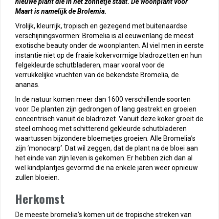
nieuwe plant die in het zonnetje staat. De woonplant voor
Maart is namelijk de Brolemia.
Vrolijk, kleurrijk, tropisch en gezegend met buitenaardse
verschijningsvormen: Bromelia is al eeuwenlang de meest
exotische beauty onder de woonplanten. Al viel men in eerste
instantie niet op de fraaie kokervormige bladrozetten en hun
felgekleurde schutbladeren, maar vooral voor de
verrukkelijke vruchten van de bekendste Bromelia, de
ananas.
In de natuur komen meer dan 1600 verschillende soorten
voor. De planten zijn gedrongen of lang gestrekt en groeien
concentrisch vanuit de bladrozet. Vanuit deze koker groeit de
steel omhoog met schitterend gekleurde schutbladeren
waartussen bijzondere bloemetjes groeien. Alle Bromelia’s
zijn ‘monocarp’. Dat wil zeggen, dat de plant na de bloei aan
het einde van zijn leven is gekomen. Er hebben zich dan al
wel kindplantjes gevormd die na enkele jaren weer opnieuw
zullen bloeien.
Herkomst
De meeste bromelia’s komen uit de tropische streken van