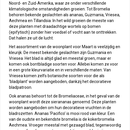
Noord- en Zuid-Amerika, waar ze onder verschillende
klimatologische omstandigheden groeien. Tot Bromelia
behoren bekende geslachten als ananas, Guzmania, Vriesea,
Aechmea en Tillandsia. In het wild groeien de meeste van
deze planten met draadachtige wortels op bomen
(epifytisch) zonder hier voedsel of vocht aan te onttrekken.
Dat halen ze uit de lucht.
Het assortiment van de woonplant voor Maart is veelzijdig en
kleurijk. De meest bekende geslachten zijn Guzmania en
Vriesea. Het blad is altijd glad en meestal groen, maar er
komen ook bontbladige soorten voor. Allebei komen ze voor
in een grote kleurvariatie en in verschillende maten. Van
Vriesea komen zelfs botanische soorten voor die als
‘bladplant’ worden aangeboden, dankzij het decoratieve
bladpatroon.
Ook ananas behoort tot de Bromeliaceae, in het geval van de
woonplant wordt deze sierananas genoemd. Deze planten
worden aangeboden om hun decoratieve vruchten in de
bladrozetten. Ananas ‘Pacifico’ is mooi rood van kleur. Een
van de oudste en bekendste bromelia is de kokerbromelia
Aechmea. Vroeger meestal met gezaagd blad, tegenwoordig