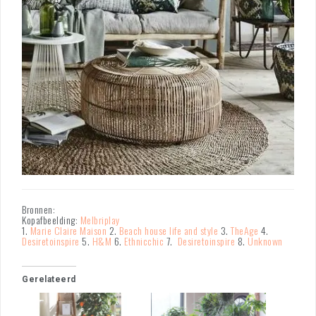
Bronnen:
Kopafbeelding:
Melbriplay
1.
Marie Claire Maison
2.
Beach house life and style
3.
TheAge
4.
Desiretoinspire
5.
H&M
6.
Ethnicchic
7.
Desiretoinspire
8.
Unknown
Gerelateerd