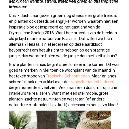
denk ik aan warmte, strand, water, veel groen en dus tropische
interieurs!
Dus ik dacht, aangezien groen nog steeds een grote trend is
en planten ook steeds belangrijker worden, waarom niet een
inspiratie blog geïnspireerd op het gastland van de
Olympische Spelen 2016. Want hoe prachtig zijn de beelden
als je kijkt naar de natuur van Brazilië… Dat willen we toch
allemaal? Helaas is niet iedereen op deze aardkloot
bevoorrecht om het uitzicht te hebben op een prachtige
jungle, dus waarom halen we de jungle dan niet zelf in huis?
Grote planten in huis begint steeds meer in te komen. Dit was
goed te merken in Mei toen de woonplant van de maand in
het teken stond van
Tropische Schoonheden
. Maar onlangs
schreef ik ook een artikel over de
trendy bananenbladeren
die je momenteel veel ziet! Veel manieren dus om tropische
interieurs te realiseren. Want met een stel mooie, grote
planten, zachte natuurtinten en wat rotan (of andere
natuurlijke materialen, bijv: kurk) accessoires ben je zo klaar!