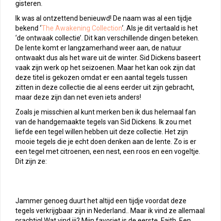
gisteren.
Ik was al ontzettend benieuwd! De naam was al een tijdje
bekend ‘
The Awakening Collection
‘. Als je dit vertaald is het
‘de ontwaak collectie’. Dit kan verschillende dingen beteken.
De lente komt er langzamerhand weer aan, de natuur
ontwaakt dus als het ware uit de winter. Sid Dickens baseert
vaak zijn werk op het seizoenen. Maar het kan ook zijn dat
deze titel is gekozen omdat er een aantal tegels tussen
zitten in deze collectie die al eens eerder uit zijn gebracht,
maar deze zijn dan net even iets anders!
Zoals je misschien al kunt merken ben ik dus helemaal fan
van de handgemaakte tegels van Sid Dickens. Ik zou met
liefde een tegel willen hebben uit deze collectie. Het zijn
mooie tegels die je echt doen denken aan de lente. Zo is er
een tegel met citroenen, een nest, een roos en een vogeltje.
Dit zijn ze:
Jammer genoeg duurt het altijd een tijdje voordat deze
tegels verkrijgbaar zijn in Nederland.. Maar ik vind ze allemaal
prachtig! Wat vind jij? Mijn favoriet is de eerste, Faith. Een