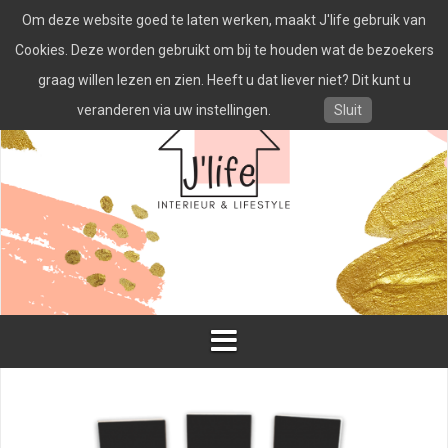
Spring
Om deze website goed te laten werken, maakt J'life gebruik van
naar
inhoud
Cookies. Deze worden gebruikt om bij te houden wat de bezoekers
graag willen lezen en zien. Heeft u dat liever niet? Dit kunt u
veranderen via uw instellingen.
Sluit